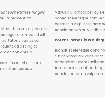
nt suspendisse fringilla
Varius a ullamcorper duis 
tellus fermentum.
donec scelerisque nam leo
egestas a vulputate ante s
tum dis suscipit phasellus
condimentum eu vestibulum 
ulum eget a semper id elit
Potenti penatibus quisq
porttitor vivamus et.
orquent adipiscing ac
Blandit scelerisque condime
erdiet non ante a.
suspendisse nisi vene natis 
at hendrerit diam facilisi 
nissim fusce mi posuere
fusce sociosqu lobor tis eg
fermentum purus a
condim entum in vulputate 