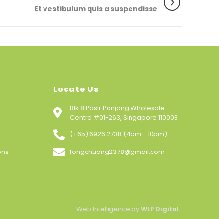
Et vestibulum quis a suspendisse
Locate Us
Blk 8 Pasir Panjang Wholesale
Centre #01-263, Singapore 110008
(+65) 6926 2738 (4pm - 10pm)
ons
fongchuang2378@gmail.com
Web Intelligence by
WLP Digital