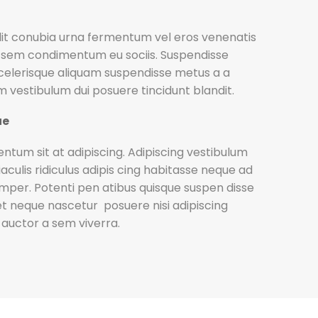
elit conubia urna fermentum vel eros venenatis
 sem condimentum eu sociis. Suspendisse
celerisque aliquam suspendisse metus a a
vestibulum dui posuere tincidunt blandit.
ue
ntum sit at adipiscing. Adipiscing vestibulum
iaculis ridiculus adipis cing habitasse neque ad
semper. Potenti pen atibus quisque suspen disse
et neque nascetur posuere nisi adipiscing
auctor a sem viverra.