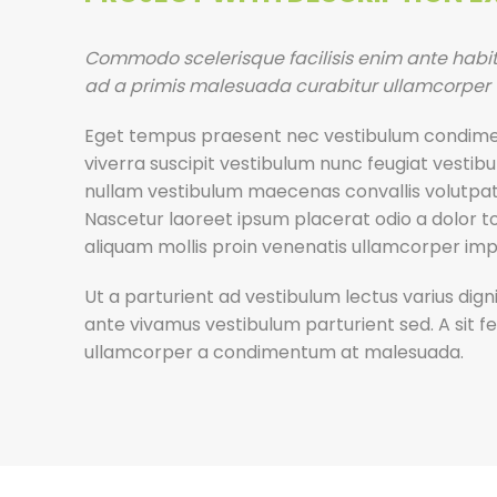
Commodo scelerisque facilisis enim ante habita
ad a primis malesuada curabitur ullamcorper 
Eget tempus praesent nec vestibulum condimen
viverra suscipit vestibulum nunc feugiat vestib
nullam vestibulum maecenas convallis volutpat 
Nascetur laoreet ipsum placerat odio a dolor t
aliquam mollis proin venenatis ullamcorper imp
Ut a parturient ad vestibulum lectus varius dig
ante vivamus vestibulum parturient sed. A sit 
ullamcorper a condimentum at malesuada.