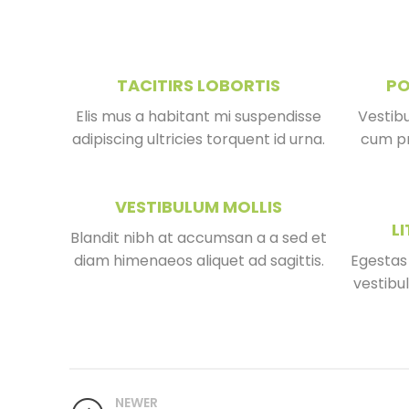
TACITIRS LOBORTIS
PO
Elis mus a habitant mi suspendisse
Vestibu
adipiscing ultricies torquent id urna.
cum pri
VESTIBULUM MOLLIS
L
Blandit nibh at accumsan a a sed et
diam himenaeos aliquet ad sagittis.
Egestas
vestibu
NEWER